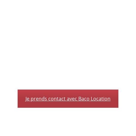
cabanes de chantier à Grenoble
Je prends contact avec Baco Location
Container de stockage à